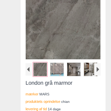
London grå marmor
mærker
MARS
produktets oprindelse
chian
levering af tid
14 dage