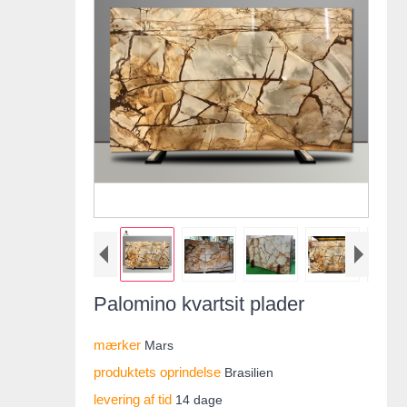
Palomino kvartsit plader
mærker
Mars
produktets oprindelse
Brasilien
levering af tid
14 dage