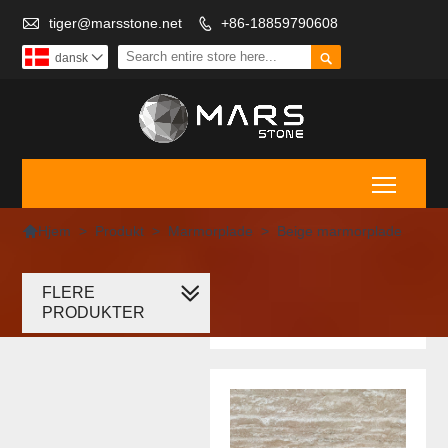

tiger@marsstone.net
+86-18859790608


dansk

Toggle

>
Produkt
>
Marmorplade
>
Beige marmorplade
Hjem
FLERE
Beige
PRODUKTER
marmorplade