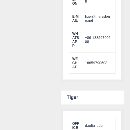
8
ON
E-M
tiger@marsston
AIL
e.net
WH
ATS
+86-188597906
AP
08
P
WE
CH
18859790608
AT
Tiger
OFF
daglig leder
ICE