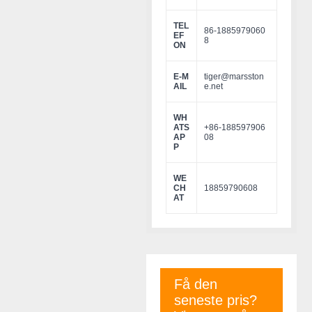
TEL
86-1885979060
EF
8
ON
E-M
tiger@marsston
AIL
e.net
WH
ATS
+86-188597906
AP
08
P
WE
CH
18859790608
AT
Få den
seneste pris?