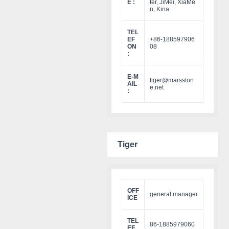
E :
ter, JiMei, XiaMe
n, Kina
TEL
EF
+86-188597906
ON
08
:
E-M
tiger@marsston
AIL
e.net
:
Tiger
OFF
general manager
ICE
TEL
86-1885979060
EF