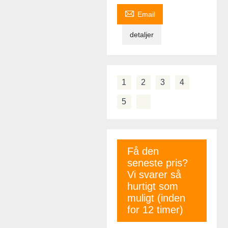

Email
detaljer
1
2
3
4
5
Få den
seneste pris?
Vi svarer så
hurtigt som
muligt (inden
for 12 timer)