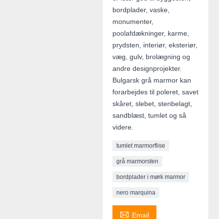
bordplader, vaske,
monumenter,
poolafdækninger, karme,
prydsten, interiør, eksteriør,
væg, gulv, brolægning og
andre designprojekter.
Bulgarsk grå marmor kan
forarbejdes til poleret, savet
skåret, slebet, stenbelagt,
sandblæst, tumlet og så
videre.
tumlet marmorflise
grå marmorsten
bordplader i mørk marmor
nero marquina

Email