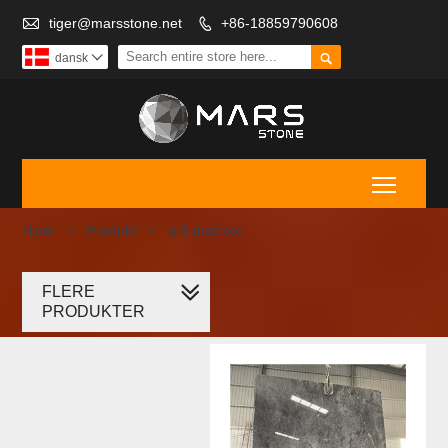

tiger@marsstone.net
+86-18859790608


dansk

Toggle
Hjem
>
Produkt
>
grå marmor
FLERE
grå marmor
PRODUKTER