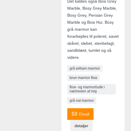
Det kaldes også Bosi Grey
Marble, Bosy Grey Marble,
Bosy Grey, Persian Grey
Marble og Bosi Hui. Bosy
grå marmor kan
forarbejdes til poleret, savet
skåret, slebet, stenbelagt,
sandblæst, tumlet og så
videre.
grå william marmor
brun marmor flise
flise- og marmorbutik i
nærheden af ​​mig
grå nat marmor

Email
detaljer