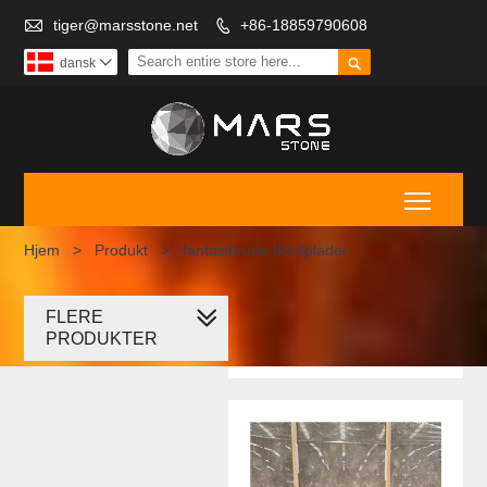

tiger@marsstone.net
+86-18859790608


dansk

Toggle
Hjem
>
Produkt
>
fantasibrune bordplader
FLERE
fantasibrune
PRODUKTER
bordplader