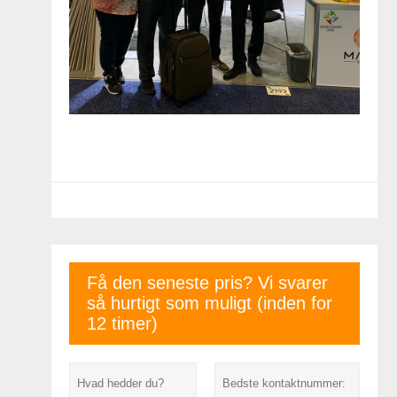
Få den seneste pris? Vi svarer
så hurtigt som muligt (inden for
12 timer)